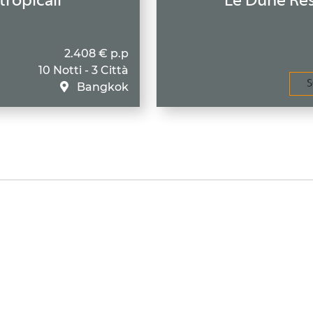
tropicali
Le Dune Res
2.408 € p.p
10 Notti - 3 Città
S
Bangkok