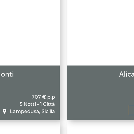
onti
Alica
707 € p.p
5 Notti - 1 Città
Lampedusa, Sicilia