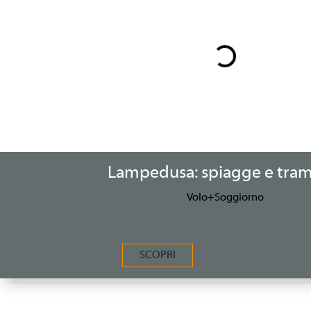
Lampedusa: spiagge e tram
Volo+Soggiorno
SCOPRI