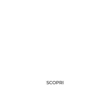
TE LE NO
RTENZE 2
ggidigruppodellabo
SCOPRI