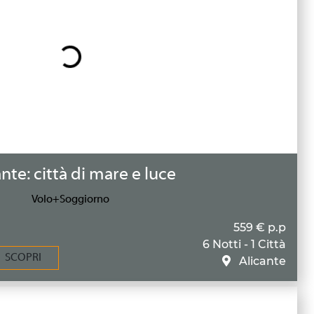
nte: città di mare e luce
Volo+Soggiorno
559 € p.p
6 Notti - 1 Città
SCOPRI
Alicante