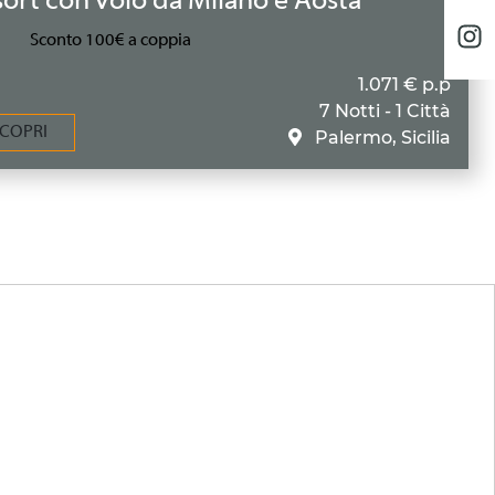
ort con volo da Milano e Aosta
Sconto 100€ a coppia
1.071 € p.p
7 Notti - 1 Città
COPRI
Palermo, Sicilia