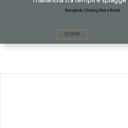
Thailandia tra templi e spiagge 
Bangkok, Chiang Mai e Krabi
SCOPRI